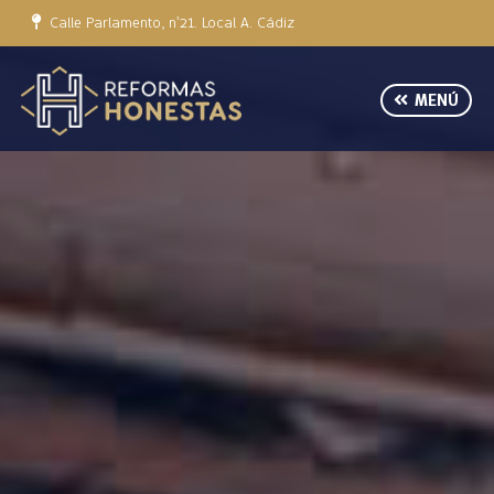
Calle Parlamento, nº21. Local A. Cádiz
MENÚ