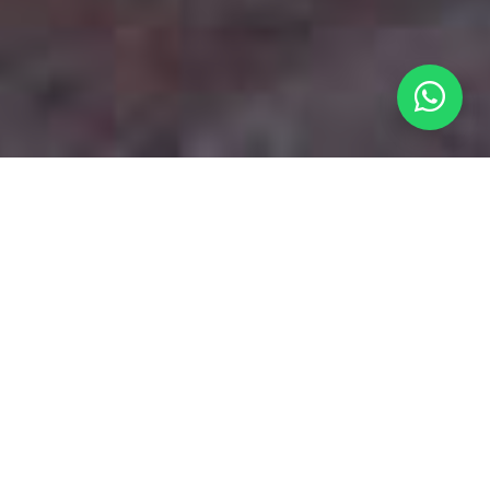
En Reformas Honestas entendemos el grado de ilusión
que comporta la apertura de un nuevo negocio o la
reforma de su hogar, y te arropamos con
profesionalidad y seriedad en todas las fases del
proyecto.
Asesorando sobre licencias y normativa, entregando un
presupuesto justo y cerrado, y diseñando una
distribución personalizada y lógica que tenga el foco